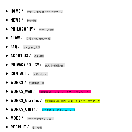
HOME /
デザイン事務所マーキーデザイン
NEWS /
新着情報
PHILOSOPHY /
デザイン理念
FLOW /
公開までの流れ_Web編
FAQ /
よくあるご質問
ABOUT US /
会社概要
PRIVACY POLICY /
個人情報保護方針
CONTACT /
お問い合わせ
WORKS /
制作実績一覧
WORKS_Web /
制作実績_ホームページ、スマートフォンサイト
WORKS_Graphic /
制作実績_会社案内、名刺、カタログ、ロゴマーク
WORKS_Other /
制作実績_イラスト、GUI、CI、VI
MQEB /
マーキーデザインブログ
RECRUIT /
求人情報